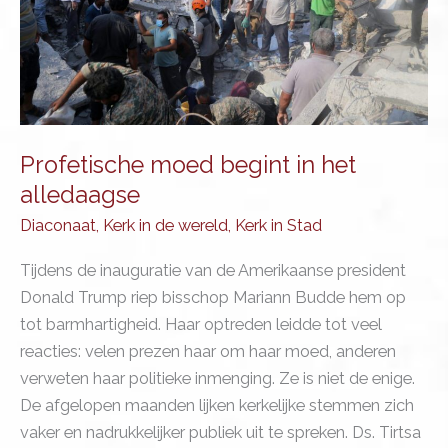
Profetische moed begint in het
alledaagse
Diaconaat
,
Kerk in de wereld
,
Kerk in Stad
Tijdens de inauguratie van de Amerikaanse president
Donald Trump riep bisschop Mariann Budde hem op
tot barmhartigheid. Haar optreden leidde tot veel
reacties: velen prezen haar om haar moed, anderen
verweten haar politieke inmenging. Ze is niet de enige.
De afgelopen maanden lijken kerkelijke stemmen zich
vaker en nadrukkelijker publiek uit te spreken. Ds. Tirtsa