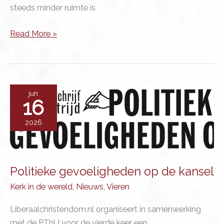
steeds minder ruimte is
Noem
Read More »
mijn
naam
jun
16
2026
Politieke gevoeligheden op de kansel
Kerk in de wereld
,
Nieuws
,
Vieren
Liberaalchristendom.nl organiseert in samenwerking
met de PThU voor de vierde keer een