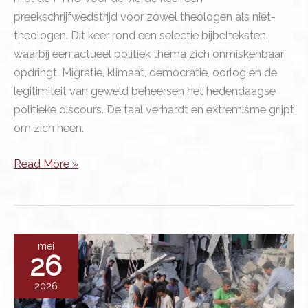
preekschrijfwedstrijd voor zowel theologen als niet-
theologen. Dit keer rond een selectie bijbelteksten
waarbij een actueel politiek thema zich onmiskenbaar
opdringt. Migratie, klimaat, democratie, oorlog en de
legitimiteit van geweld beheersen het hedendaagse
politieke discours. De taal verhardt en extremisme grijpt
om zich heen.
Politieke
Read More »
gevoeligheden
op
de
kansel
mei
26
2026