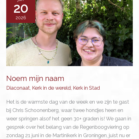
20
2026
Noem mijn naam
Diaconaat
,
Kerk in de wereld
,
Kerk in Stad
Het is de warmste dag van de week en we zijn te gast
bij Chris Schoonenberg, waar twee hondjes heen en
weer springen alsof het geen 30+ graden is! We gaan in
gesprek over het belang van de Regenboogviering op
zondag 21 juni in de Martinikerk in Groningen, juist nu er