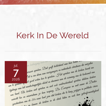
Ga
naar
menu
de
inhoud
Kerk In De Wereld
jul
7
2026