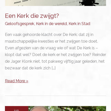
Een Kerk die zwijgt?
Geloofsgesprek
,
Kerk in de wereld
,
Kerk in Stad
Een vaak gehoorde klacht over De Kerk: dat zij in
maatschappelijke kwesties er het zwijgen toe doet.
Even afgezien van de vraag wie of wat De Kerk is –
klopt dat wel? Doet de kerk er het zwijgen toe? Reinder
de Jager Klonk niet, tot pakweg vijftig jaar geleden, het
bezwaar dat de kerk zich […]
Een
Read More »
Kerk
die
zwijgt?
jun