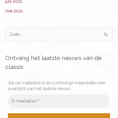
juni 2021
mei 2021
Z
o
e
k
Ontvang het laatste nieuws van de
n
classis
a
a
Vul uw mailadres in en u ontvangt maandelijks een
overzicht van het laatste nieuws
r
: