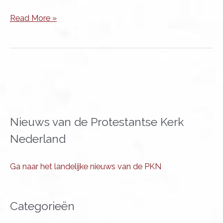
Profetische
Read More »
moed
begint
in
het
alledaagse
Nieuws van de Protestantse Kerk
Nederland
Ga naar het landelijke nieuws van de PKN
Categorieën