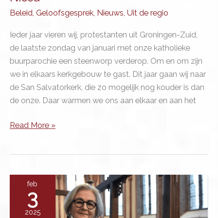
Beleid
,
Geloofsgesprek
,
Nieuws
,
Uit de regio
Ieder jaar vieren wij, protestanten uit Groningen-Zuid,
de laatste zondag van januari met onze katholieke
buurparochie een steenworp verderop. Om en om zijn
we in elkaars kerkgebouw te gast. Dit jaar gaan wij naar
de San Salvatorkerk, die zo mogelijk nog kouder is dan
de onze. Daar warmen we ons aan elkaar en aan het
Nicea
Read More »
feb
3
2025