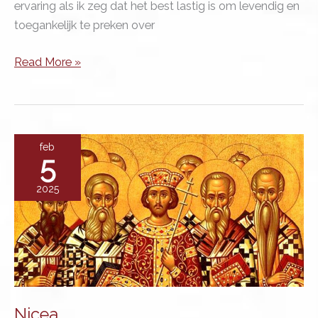
ervaring als ik zeg dat het best lastig is om levendig en
toegankelijk te preken over
Hoe
Read More »
schreef
Paulus
zijn
brieven?
feb
5
2025
Nicea