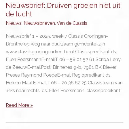
Nieuwsbrief: Druiven groeien niet uit
de lucht
Nieuws
,
Nieuwsbrieven
,
Van de Classis
Nieuwsbrief 1 – 2025, week 7 Classis Groningen-
Drenthe op weg naar duurzaam gemeente-zijn
www.classisgroningendrenthe.nl Classispredikant ds.
Ellen PeersmannE-mailT 06 – 58 01 52 61 Scriba Leny
de ZeeuwE-mailPost: Binnenes 9-b, 7981 BK Diever
Preses Raymond PoedeE-mail Regiopredikant ds.
Heleen MaatE-mailT 06 – 20 36 62 25 Classisteam van
links naar rechts: ds. Ellen Peersmann, classispredikant;
Nieuwsbrief:
Read More »
Druiven
groeien
niet