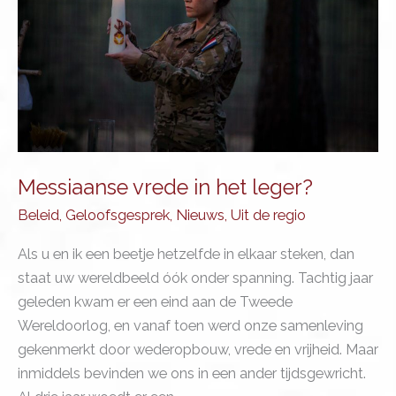
op?
Messiaanse vrede in het leger?
Beleid
,
Geloofsgesprek
,
Nieuws
,
Uit de regio
Als u en ik een beetje hetzelfde in elkaar steken, dan
staat uw wereldbeeld óók onder spanning. Tachtig jaar
geleden kwam er een eind aan de Tweede
Wereldoorlog, en vanaf toen werd onze samenleving
gekenmerkt door wederopbouw, vrede en vrijheid. Maar
inmiddels bevinden we ons in een ander tijdsgewricht.