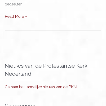
gedeelten
Een
Read More »
nieuwe
roeping
en
een
nieuw
geestelijk
thuis:
Nieuws van de Protestantse Kerk
interview
Nederland
Ellen
Peersmann
in
Ga naar het landelijke nieuws van de PKN
Friesch
Dagblad
Categorieën