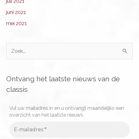
juli 2021
juni 2021
mei 2021
Z
o
e
k
Ontvang het laatste nieuws van de
n
classis
a
a
Vul uw mailadres in en u ontvangt maandelijks een
overzicht van het laatste nieuws
r
: