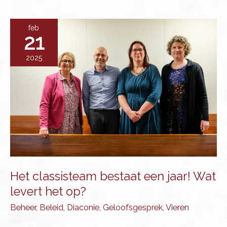
Molen
en
feb
21
de
archieven
2025
van
de
kerk
Het classisteam bestaat een jaar! Wat
levert het op?
Beheer
,
Beleid
,
Diaconie
,
Geloofsgesprek
,
Vieren