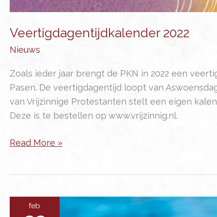
Veertigdagentijdkalender 2022
Nieuws
Zoals ieder jaar brengt de PKN in 2022 een veerti
Pasen. De veertigdagentijd loopt van Aswoensdag
van Vrijzinnige Protestanten stelt een eigen kalen
Deze is te bestellen op www.vrijzinnig.nl.
Veertigdagentijdkalender
Read More »
2022
feb