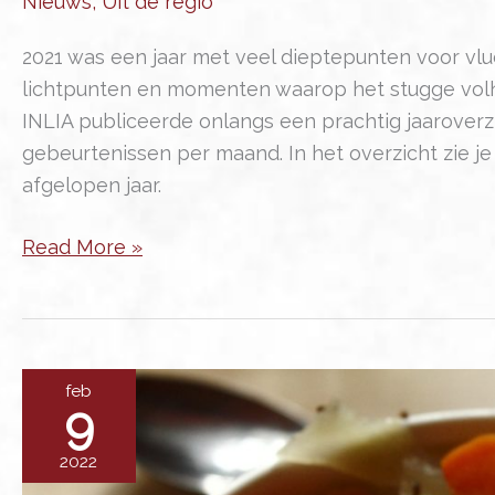
Nieuws
,
Uit de regio
2021 was een jaar met veel dieptepunten voor vlu
lichtpunten en momenten waarop het stugge volh
INLIA publiceerde onlangs een prachtig jaaroverz
gebeurtenissen per maand. In het overzicht zie j
afgelopen jaar.
82,4
Read More »
miljoen
vluchtelingen,
Moria-
deal
feb
en
9
een
2022
vergunning