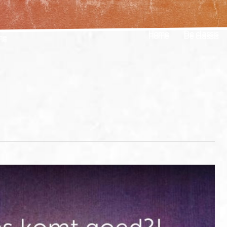
Home
De classis