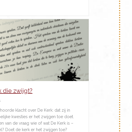
about Nacht van de Vluchteling met team Diaconie in Stad
 die zwijgt?
6
hoorde klacht over De Kerk: dat zij in
lijke kwesties er het zwijgen toe doet.
en van de vraag wie of wat De Kerk is –
el? Doet de kerk er het zwijgen toe?