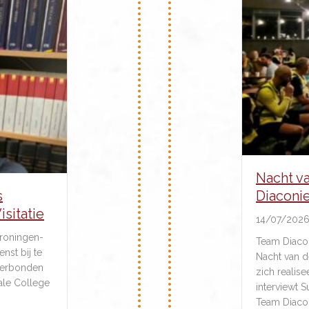
Nacht v
s
Diaconie
isitatie
14/07/202
Groningen-
Team Diacon
nst bij te
Nacht van d
verbonden
zich realis
cale College
interviewt S
Team Diacon