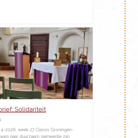
about Een Kerk die zwijgt?
ief: Solidariteit
6
 4-2026, week 27 Classis Groningen-
 weg naar duurzaam gemeente-zijn