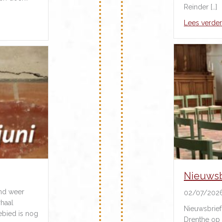
Reinder […]
Lees verder
llen jongeren uit Nederland en Denemarken treffen
Nieuwsbr
and weer
02/07/202
rhaal
Nieuwsbrief
ebied is nog
Drenthe op