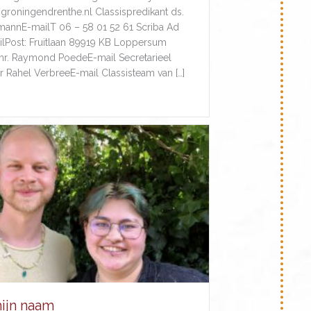
groningendrenthe.nl Classispredikant ds.
mannE-mailT 06 – 58 01 52 61 Scriba Ad
lPost: Fruitlaan 89919 KB Loppersum
mr. Raymond PoedeE-mail Secretarieel
Rahel VerbreeE-mail Classisteam van […]
about Nieuwsbrief: Solidariteit
ijn naam