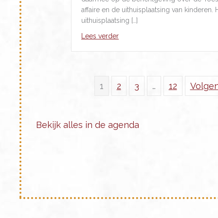
affaire en de uithuisplaatsing van kinderen.
uithuisplaatsing […]
about Moeders doorbreken de s
Lees verder
1
2
3
…
12
Volge
Bekijk alles in de agenda