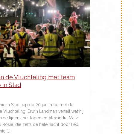
an de Vluchteling met team
 in Stad
6
ie in Stad liep op 20 juni mee met de
e Vluchteling. Erwin Landman vertelt wat hij
eerde tijdens het lopen en Alexandra Matz
u Rosie, die zelfs de hele nacht door liep.
ie […]