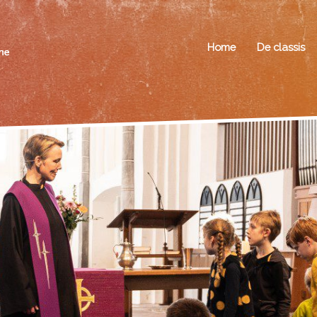
Home
De classis