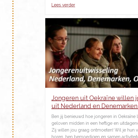
about Verbintenisdienst ds. Pieri
Lees verder
Jongeren uit Oekraïne willen 
uit Nederland en Denemarken 
Ben jij benieuwd hoe jongeren in Oekraïne 
geloven midden in een heftige en uitdagend
Zij willen jou graag ontmoeten! Wil je hun 
horen, hen bemoedigen en samen activitei