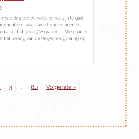
6
armste dag van de week en we zijn te gast
choonenberg, waar twee hondjes heen en
en alsof het geen 30+ graden is! We gaan in
er het belang van de Regenboogviering op
about Noem mijn naam
2
3
…
80
Volgende »