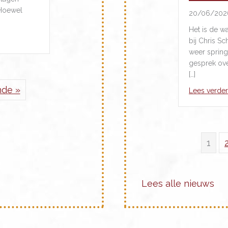
 Hoewel
20/06/202
Het is de w
tilte
bij Chris S
weer spring
gesprek ov
[…]
nde »
Lees verder
1
Lees alle nieuws