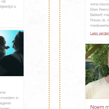
s op
www.classis
jkertijd is
Ellen Peers
BakkerE-mai
Preses ds. 
medewerker 
Lees verder
ieme
r moeders in
eageren
Noem m
slagen-