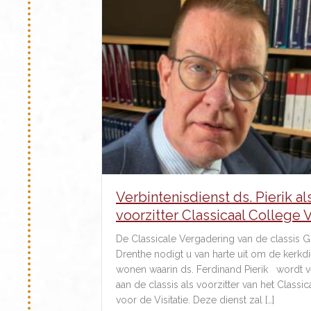
Verbintenisdienst ds. Pierik al
voorzitter Classicaal College V
De Classicale Vergadering van de classis 
Drenthe nodigt u van harte uit om de kerkdie
wonen waarin ds. Ferdinand Pierik wordt 
aan de classis als voorzitter van het Classi
voor de Visitatie. Deze dienst zal […]