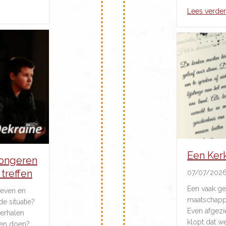
k als voorzitter Classicaal College Visitatie
Lees verder
Een Kerk
jongeren
treffen
07/07/202
Een vaak ge
leven en
maatschappe
e situatie?
Even afgezi
verhalen
klopt dat w
ten doen?