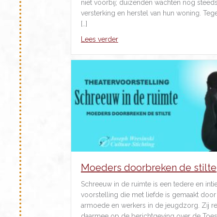
niet voorbij; duizenden wachten nog steed
versterking en herstel van hun woning. Tegeli
[…]
about Groningenzondag
Lees verder
Moeders doorbreken de stilte
Schreeuw in de ruimte is een tedere en int
voorstelling die met liefde is gemaakt doo
armoede en werkers in de jeugdzorg. Zij r
daarmee op de berichtgeving over de Toe