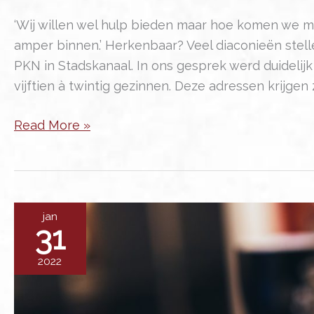
‘Wij willen wel hulp bieden maar hoe komen we m
amper binnen.’ Herkenbaar? Veel diaconieën stelle
PKN in Stadskanaal. In ons gesprek werd duidelijk
vijftien à twintig gezinnen. Deze adressen krijgen z
Contact
Read More »
met
mensen
jan
31
2022