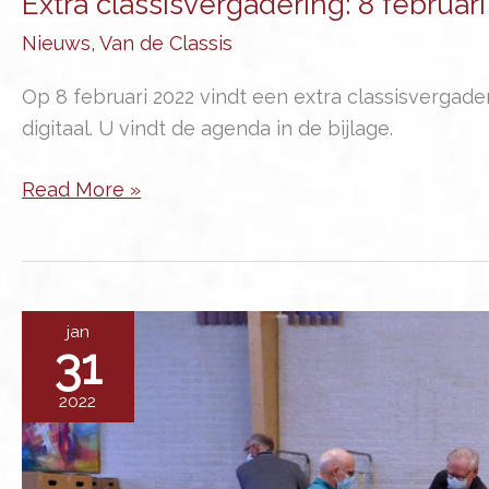
Extra classisvergadering: 8 februari
Nieuws
,
Van de Classis
Op 8 februari 2022 vindt een extra classisvergade
digitaal. U vindt de agenda in de bijlage.
Extra
Read More »
classisvergadering:
8
februari
jan
31
2022