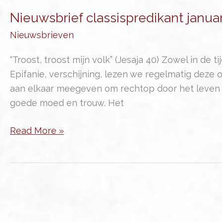
Nieuwsbrief classispredikant januari
Nieuwsbrieven
“Troost, troost mijn volk” (Jesaja 40) Zowel in de t
Epifanie, verschijning, lezen we regelmatig deze
aan elkaar meegeven om rechtop door het leven te
goede moed en trouw. Het
Nieuwsbrief
Read More »
classispredikant
januari
2022:
Troost,
mijn
volk