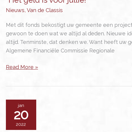
Nieuws
,
Van de Classis
Met dit fonds bekostigt uw gemeente een project
gewoon te doen wat we altijd al deden. Nieuwe ide
altijd. Tenminste, dat denken we. Want heeft uw
Algemene Financiële Commissie Regionale
“Het
Read More »
geld
is
voor
jullie!”
jan
20
2022