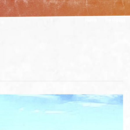
Home
De classis