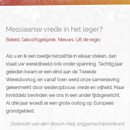
Ga
naar
menu
de
inhoud
Messiaanse vrede in het leger?
Beleid
,
Geloofsgesprek
,
Nieuws
,
Uit de regio
Als u en ik een beetje hetzelfde in elkaar steken, dan
staat uw wereldbeeld óók onder spanning. Tachtig jaar
geleden kwam er een eind aan de Tweede
Wereldoorlog, en vanaf toen werd onze samenleving
gekenmerkt door wederopbouw, vrede en vrijheid. Maar
inmiddels bevinden we ons in een ander tijdsgewricht.
Al drie jaar woedt er een grote oorlog op Europees
grondgebied.
Deborah van den Bosch-Heij, krijgsmachtpredikant