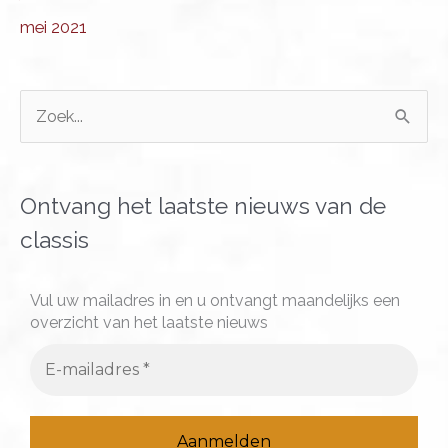
mei 2021
Z
o
e
k
Ontvang het laatste nieuws van de
n
classis
a
a
Vul uw mailadres in en u ontvangt maandelijks een
overzicht van het laatste nieuws
r
: