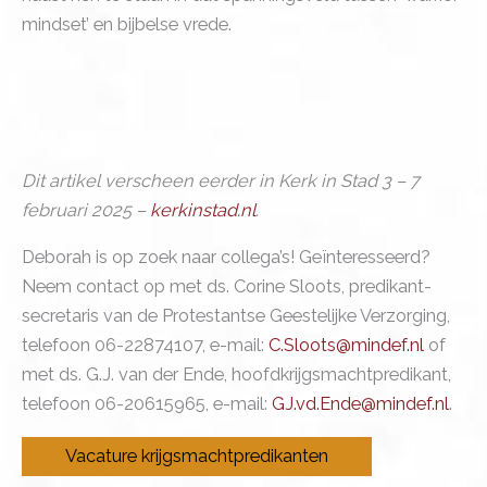
mindset’ en bijbelse vrede.
Dit artikel verscheen eerder in Kerk in Stad 3 – 7
februari 2025 –
kerkinstad.nl
.
Deborah is op zoek naar collega’s! Geïnteresseerd?
Neem contact op met ds. Corine Sloots, predikant-
secretaris van de Protestantse Geestelijke Verzorging,
telefoon 06-22874107, e-mail:
C.Sloots@mindef.nl
of
met ds. G.J. van der Ende, hoofdkrijgsmachtpredikant,
telefoon 06-20615965, e-mail:
GJ.vd.Ende@mindef.nl
.
Vacature krijgsmachtpredikanten