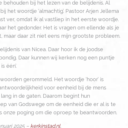
 behouden bij het lezen van de belijdenis. Al
ij het woordje ‘almachtig’. Pastoor Arjen Jellema
 ver, omdat ik al vastliep in het eerste woordje.
 daar het gedonder. Het is vragen om ellende als je
t, maar daar zit niet eens mijn grootste probleem.
belijdenis van Nicea. Daar hoor ik de joodse
n bondig. Daar kunnen wij kerken nog een puntje
is één’.
 woorden gerommeld. Het woordje ‘hoor’ is
antwoordelijkheid voor eenheid bij de mens
l lang in de gaten. Daarom begint hun
roep van Godswege om de eenheid die er al is te
 is onze poging om die oproep te beantwoorden.
januari 2025 –
kerkinstad.nl
.