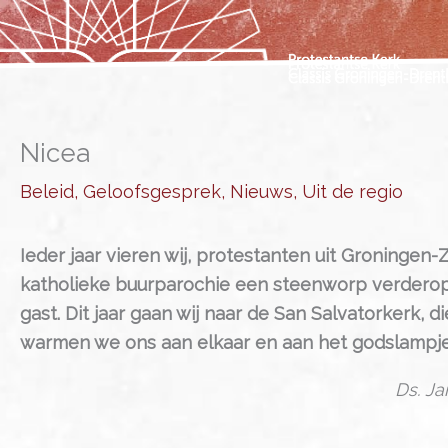
Ga
naar
de
inhoud
Nicea
Beleid
,
Geloofsgesprek
,
Nieuws
,
Uit de regio
Ieder jaar vieren wij, protestanten uit Groningen-
katholieke buurparochie een steenworp verderop
gast. Dit jaar gaan wij naar de San Salvatorkerk, 
warmen we ons aan elkaar en aan het godslampje d
Ds. J