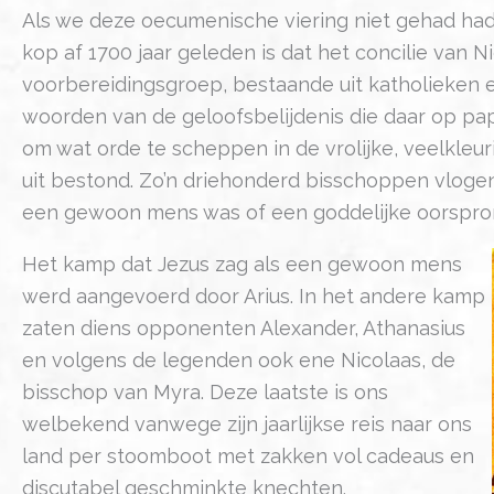
Als we deze oecumenische viering niet gehad hadd
kop af 1700 jaar geleden is dat het concilie van
voorbereidingsgroep, bestaande uit katholieken
woorden van de geloofsbelijdenis die daar op pap
om wat orde te scheppen in de vrolijke, veelkleur
uit bestond. Zo’n driehonderd bisschoppen vlogen
een gewoon mens was of een goddelijke oorspro
Het kamp dat Jezus zag als een gewoon mens
werd aangevoerd door Arius. In het andere kamp
zaten diens opponenten Alexander, Athanasius
en volgens de legenden ook ene Nicolaas, de
bisschop van Myra. Deze laatste is ons
welbekend vanwege zijn jaarlijkse reis naar ons
land per stoomboot met zakken vol cadeaus en
discutabel geschminkte knechten.