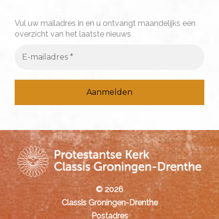
a
a
Vul uw mailadres in en u ontvangt maandelijks een
overzicht van het laatste nieuws
r
:
© 2026
Classis Groningen-Drenthe
Postadres