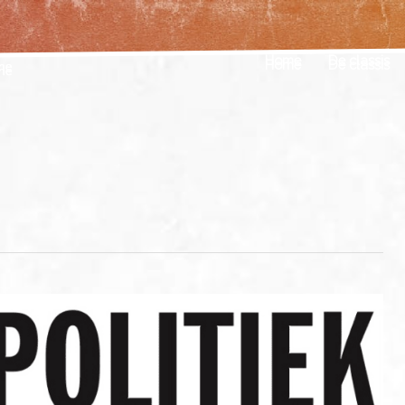
Home
De classis