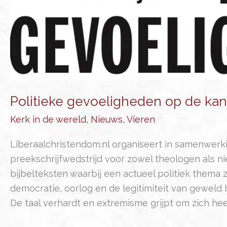
Politieke gevoeligheden op de kan
Kerk in de wereld
,
Nieuws
,
Vieren
Liberaalchristendom.nl organiseert in samenwerk
preekschrijfwedstrijd voor zowel theologen als ni
bijbelteksten waarbij een actueel politiek thema z
democratie, oorlog en de legitimiteit van geweld
De taal verhardt en extremisme grijpt om zich heen