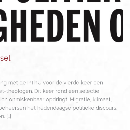
sel
ing met de PThU voor de vierde keer een
et-theologen. Dit keer rond een selectie
ich onmiskenbaar opdringt. Migratie, klimaat,
 beheersen het hedendaagse politieke discours.
. […]