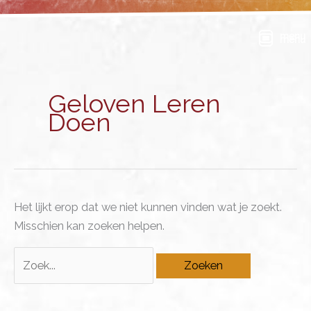
Ga
naar
menu
de
inhoud
Geloven Leren
Doen
Het lijkt erop dat we niet kunnen vinden wat je zoekt.
Misschien kan zoeken helpen.
Zoek
naar: