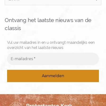
o
e
k
Ontvang het laatste nieuws van de
n
classis
a
a
Vul uw mailadres in en u ontvangt maandelijks een
overzicht van het laatste nieuws
r
: