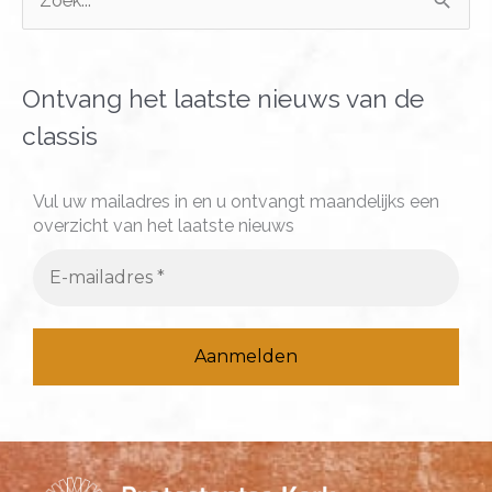
o
e
k
Ontvang het laatste nieuws van de
n
classis
a
a
Vul uw mailadres in en u ontvangt maandelijks een
overzicht van het laatste nieuws
r
: