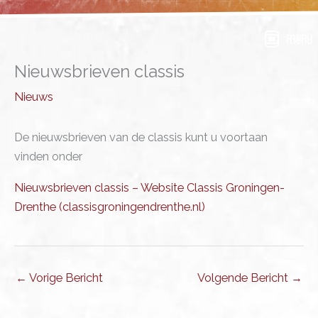
Ga
naar
menu
de
inhoud
Nieuwsbrieven classis
Nieuws
De nieuwsbrieven van de classis kunt u voortaan
vinden onder
Nieuwsbrieven classis – Website Classis Groningen-
Drenthe (classisgroningendrenthe.nl)
←
Vorige Bericht
Volgende Bericht
→