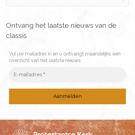
o
e
k
Ontvang het laatste nieuws van de
n
classis
a
a
Vul uw mailadres in en u ontvangt maandelijks een
overzicht van het laatste nieuws
r
: