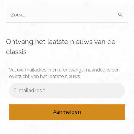
Z
o
e
k
Ontvang het laatste nieuws van de
n
classis
a
a
Vul uw mailadres in en u ontvangt maandelijks een
overzicht van het laatste nieuws
r
: