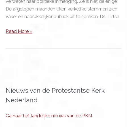
verweten haar politieke inmenging. Ze is niet de enige.
De afgelopen maanden lijken kerkelijke stemmen zich
vaker en nadrukkelijker publiek uit te spreken. Ds. Tirtsa
Profetische
Read More »
moed
begint
in
het
alledaagse
Nieuws van de Protestantse Kerk
Nederland
Ga naar het landelijke nieuws van de PKN