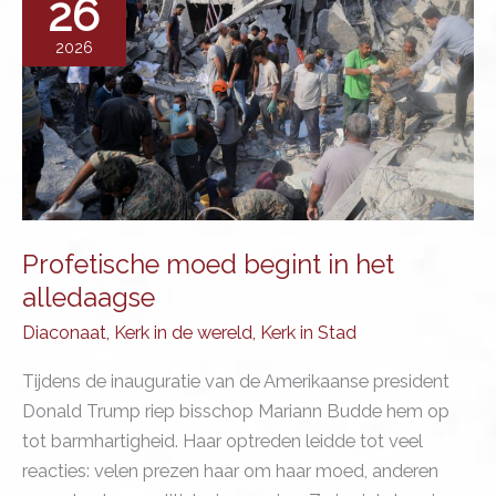
26
2026
Profetische moed begint in het
alledaagse
Diaconaat
,
Kerk in de wereld
,
Kerk in Stad
Tijdens de inauguratie van de Amerikaanse president
Donald Trump riep bisschop Mariann Budde hem op
tot barmhartigheid. Haar optreden leidde tot veel
reacties: velen prezen haar om haar moed, anderen