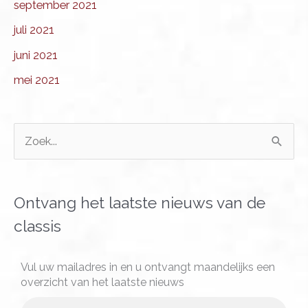
september 2021
juli 2021
juni 2021
mei 2021
Z
o
e
k
Ontvang het laatste nieuws van de
n
classis
a
a
Vul uw mailadres in en u ontvangt maandelijks een
overzicht van het laatste nieuws
r