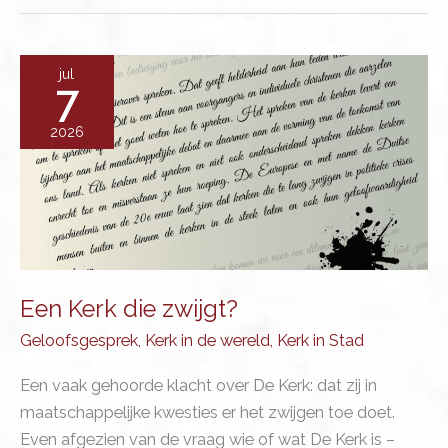
de
Vluchteling
met
jul
7
team
Diaconie
2026
in
Stad
Een Kerk die zwijgt?
Geloofsgesprek
,
Kerk in de wereld
,
Kerk in Stad
Een vaak gehoorde klacht over De Kerk: dat zij in
maatschappelijke kwesties er het zwijgen toe doet.
Even afgezien van de vraag wie of wat De Kerk is –