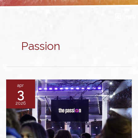
Ga
naar
menu
de
inhoud
Passion
apr
3
2026