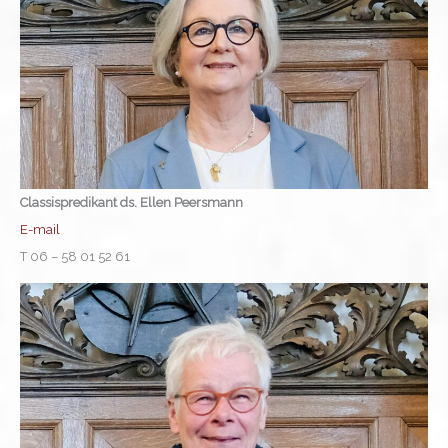
Classispredikant ds. Ellen Peersmann
E-mail
T 06 – 58 01 52 61