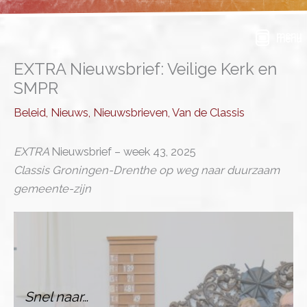
Ga
naar
menu
de
inhoud
EXTRA Nieuwsbrief: Veilige Kerk en
SMPR
Beleid
,
Nieuws
,
Nieuwsbrieven
,
Van de Classis
EXTRA
Nieuwsbrief – week 43, 2025
Classis Groningen-Drenthe op weg naar duurzaam
gemeente-zijn
Snel naar…