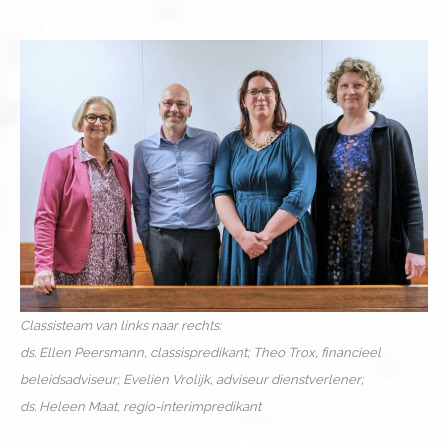
Classisteam van links naar rechts:
ds. Ellen Peersmann, classispredikant; Theo Trox, financieel
beleidsadviseur; Evelien Vrolijk, adviseur dienstverlener;
ds. Heleen Maat, regio-interimpredikant