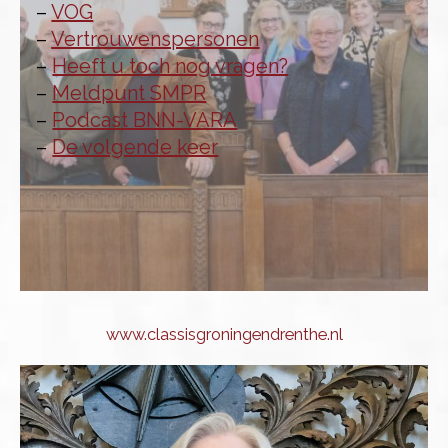
–
VOG
–
Vertrouwenspersonen
–
Heeft u toch nog vragen?
–
Meldpunt SMPR
–
Podcast BNN-VARA
–
De volgende keer
www.classisgroningendrenthe.nl