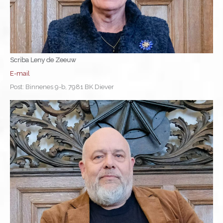
Scriba Leny de Zeeuw
E-mail
Post: Binnenes 9-b, 7981 BK Diever