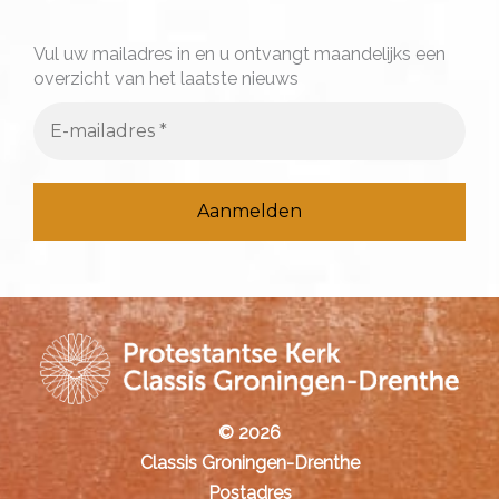
a
a
Vul uw mailadres in en u ontvangt maandelijks een
overzicht van het laatste nieuws
r
:
© 2026
Classis Groningen-Drenthe
Postadres