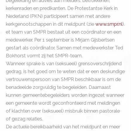
begeleiding en advies aan melders, betrokkenen,
kerkenraden en predikanten. De Protestantse Kerk in
Nederland (PKN) participeert samen met andere
kerkgenootschappen in dit meldpunt (zie
www.smpr.nl
).
et team van SMPR bestaat uit een coördinator en een
medewerker. Per 1 september is Mirjam Gijsbertsen
gestart als coördinator. Samen met medewerkster Ted
Bokhorst vormt zij het SMPR-team.
Wanneer sprake is van (seksueel) grensoverschrijdend
gedrag, is het goed om te weten dat er een deskundige
vertrouwenspersoon van SMPR beschikbaar is om de
benadeelde zorgvuldig te begeleiden. Daarnaast
kunnen gemeentebegeleiders worden ingezet wanneer
een gemeente wordt geconfronteerd met meldingen
of klachten over (seksueel) misbruik binnen pastorale
of gezag relaties.
De actuele bereikbaarheid van het meldpunt en meer