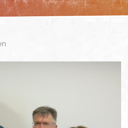
Home
De classis
en