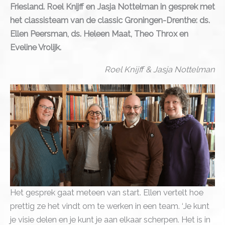
Friesland. Roel Knijff en Jasja Nottelman in gesprek met
het classisteam van de classic Groningen-Drenthe: ds.
Ellen Peersman, ds. Heleen Maat, Theo Throx en
Eveline Vrolijk.
Roel Knijff & Jasja Nottelman
Het gesprek gaat meteen van start. Ellen vertelt hoe
prettig ze het vindt om te werken in een team. ‘Je kunt
je visie delen en je kunt je aan elkaar scherpen. Het is in