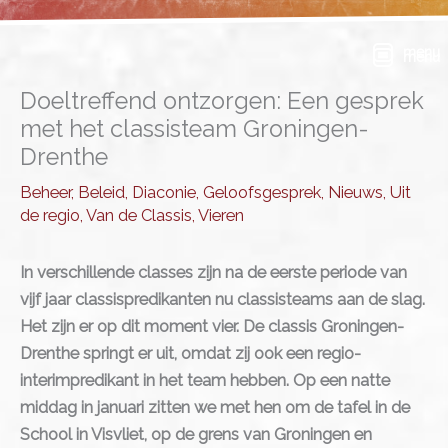
Ga
naar
menu
de
inhoud
Doeltreffend ontzorgen: Een gesprek
met het classisteam Groningen-
Drenthe
Beheer
,
Beleid
,
Diaconie
,
Geloofsgesprek
,
Nieuws
,
Uit
de regio
,
Van de Classis
,
Vieren
In verschillende classes zijn na de eerste periode van
vijf jaar classispredikanten nu classisteams aan de slag.
Het zijn er op dit moment vier. De classis Groningen-
Drenthe springt er uit, omdat zij ook een regio-
interimpredikant in het team hebben. Op een natte
middag in januari zitten we met hen om de tafel in de
School in Visvliet, op de grens van Groningen en