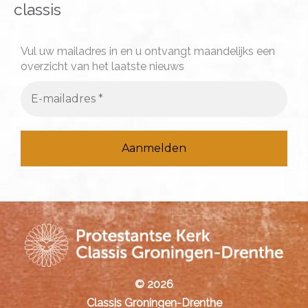
n
classis
a
a
Vul uw mailadres in en u ontvangt maandelijks een
overzicht van het laatste nieuws
r
:
© 2026
Classis Groningen-Drenthe