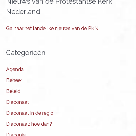
Nieuws van de Protestantse Kerk
bestaan
Nederland
Ga naar het landelijke nieuws van de PKN
Categorieën
Agenda
Beheer
Beleid
Diaconaat
Diaconaat in de regio
Diaconaat: hoe dan?
Diaconie