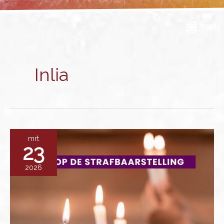
Ga
naar
menu
de
inhoud
Inlia
mrt
23
2026