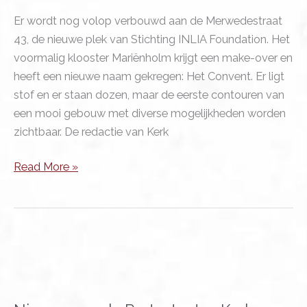
Er wordt nog volop verbouwd aan de Merwedestraat
43, de nieuwe plek van Stichting INLIA Foundation. Het
voormalig klooster Mariënholm krijgt een make-over en
heeft een nieuwe naam gekregen: Het Convent. Er ligt
stof en er staan dozen, maar de eerste contouren van
een mooi gebouw met diverse mogelijkheden worden
zichtbaar. De redactie van Kerk
Nieuwe
Read More »
uitvalsbasis
INLIA
–
Opkomen
voor
een
menswaardig