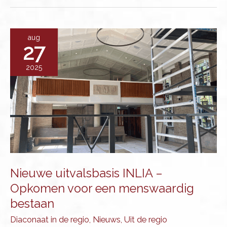
het
komt
er
aug
27
straks
op
2025
aan
in
de
Senaat
Nieuwe uitvalsbasis INLIA –
Opkomen voor een menswaardig
bestaan
Diaconaat in de regio
,
Nieuws
,
Uit de regio