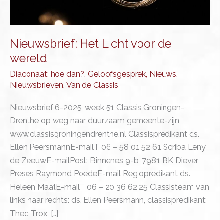
Nieuwsbrief: Het Licht voor de
wereld
Diaconaat: hoe dan?
,
Geloofsgesprek
,
Nieuws
,
Nieuwsbrieven
,
Van de Classis
Nieuwsbrief 6-2025, week 51 Classis Groningen-
Drenthe op weg naar duurzaam gemeente-zijn
www.classisgroningendrenthe.nl Classispredikant ds.
Ellen PeersmannE-mailT 06 – 58 01 52 61 Scriba Leny
de ZeeuwE-mailPost: Binnenes 9-b, 7981 BK Diever
Preses Raymond PoedeE-mail Regiopredikant ds.
Heleen MaatE-mailT 06 – 20 36 62 25 Classisteam van
links naar rechts: ds. Ellen Peersmann, classispredikant;
Theo Trox, […]