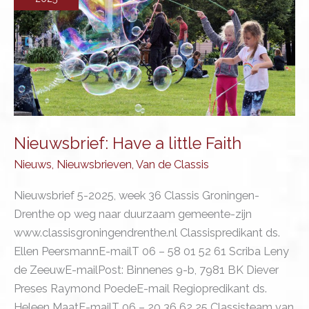
Nieuwsbrief: Have a little Faith
Nieuws
,
Nieuwsbrieven
,
Van de Classis
Nieuwsbrief 5-2025, week 36 Classis Groningen-
Drenthe op weg naar duurzaam gemeente-zijn
www.classisgroningendrenthe.nl Classispredikant ds.
Ellen PeersmannE-mailT 06 – 58 01 52 61 Scriba Leny
de ZeeuwE-mailPost: Binnenes 9-b, 7981 BK Diever
Preses Raymond PoedeE-mail Regiopredikant ds.
Heleen MaatE-mailT 06 – 20 36 62 25 Classisteam van