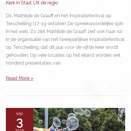
Kerk in Stad
,
Uit de regio
Ds. Mathilde de Graaff en het Inspiratiefestival op
Terschelling (17-19 oktober) De spreekwoordelijke spin
in het web. Zo ziet Mathilde de Graaff zelf ook haar rol
in de organisatie van het tweejaarlijkse Inspiratiefestival
op Terschelling, dat dit jaar voor de vijfde keer wordt
gehouden. Op vele locaties op het eiland worden wel
honderd presentaties van
‘Alles
Read More »
begint
met
een
ontmoeting’
sep
3
2025