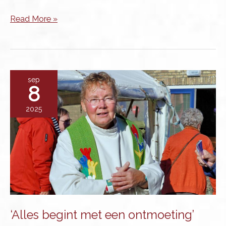
Nieuwsbrief:
Read More »
Het
Licht
voor
de
sep
8
wereld
2025
‘Alles begint met een ontmoeting’