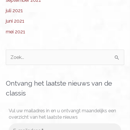
september 2021
juli 2021
juni 2021
mei 2021
Z
o
e
k
Ontvang het laatste nieuws van de
n
classis
a
a
Vul uw mailadres in en u ontvangt maandelijks een
overzicht van het laatste nieuws
r
: