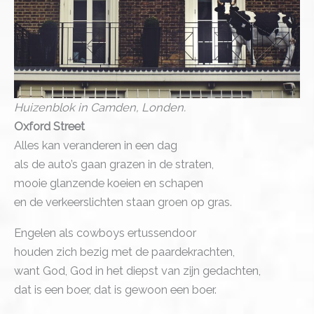
Huizenblok in Camden, Londen.
Oxford Street
Alles kan veranderen in een dag
als de auto’s gaan grazen in de straten,
mooie glanzende koeien en schapen
en de verkeerslichten staan groen op gras.
Engelen als cowboys ertussendoor
houden zich bezig met de paardekrachten,
want God, God in het diepst van zijn gedachten,
dat is een boer, dat is gewoon een boer.