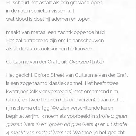
Hij scheurt het asfalt als een grasland open,
in de riolen schieten vissen kuit,
wat dood is doet hij ademen en lopen,
maakt van metaal een zachtkloppende huid.
Het zal ontroerend zijn om te aanschouwen
als al die auto’s ook kunnen herkauwen.
Guillaume van der Graft, uit:
Overzee
(1961)
Het gedicht Oxford Street van Guillaume van der Graft
is een zogenaamd klassiek sonnet. Het heeft twee
kwatrijnen (elk vier versregels) met omarmend rijm
(abba) en twee terzinen (elk drie verzen); daarin is het
rijmschema efe fgg. We zien verschillende keren
beginletterrijm. Ik noem als voorbeeld in strofe 1:
gaan
grazen
(vers 2) en:
groen op gras
(vers 4) en uit strofe
4
maakt van metaal
(vers 12). Wanneer je het gedicht