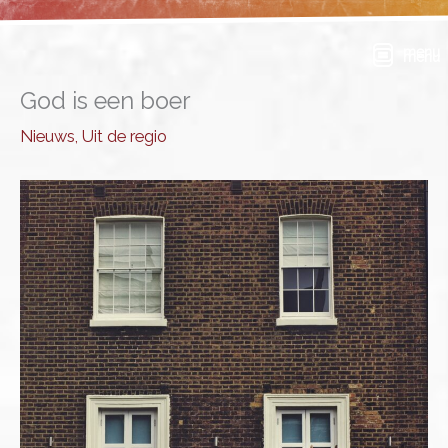
Ga
naar
menu
de
inhoud
God is een boer
Nieuws
,
Uit de regio