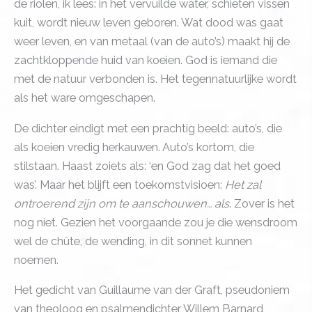
de riolen, ik lees: in het vervuilde water, schieten vissen
kuit, wordt nieuw leven geboren. Wat dood was gaat
weer leven, en van metaal (van de auto’s) maakt hij de
zachtkloppende huid van koeien. God is iemand die
met de natuur verbonden is. Het tegennatuurlijke wordt
als het ware omgeschapen.
De dichter eindigt met een prachtig beeld: auto’s, die
als koeien vredig herkauwen. Auto’s kortom, die
stilstaan. Haast zoiets als: ‘en God zag dat het goed
was’. Maar het blijft een toekomstvisioen:
Het zal
ontroerend zijn om te aanschouwen… als
. Zover is het
nog niet. Gezien het voorgaande zou je die wensdroom
wel de chûte, de wending, in dit sonnet kunnen
noemen.
Het gedicht van Guillaume van der Graft, pseudoniem
van theoloog en psalmendichter Willem Barnard