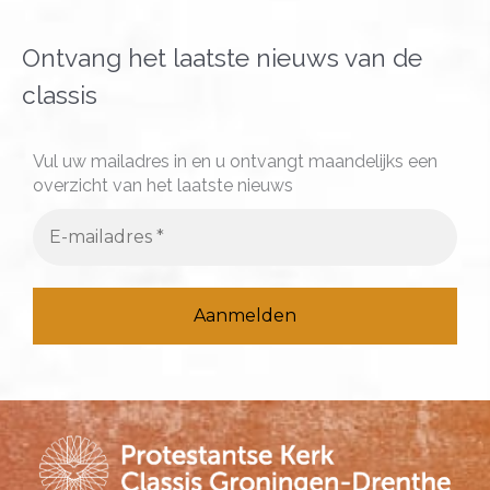
e
k
Ontvang het laatste nieuws van de
n
classis
a
a
Vul uw mailadres in en u ontvangt maandelijks een
overzicht van het laatste nieuws
r
: