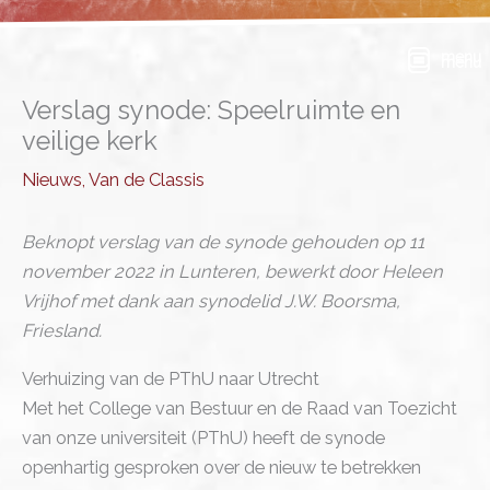
Ga
naar
menu
de
inhoud
Verslag synode: Speelruimte en
veilige kerk
Nieuws
,
Van de Classis
Beknopt verslag van de synode gehouden op 11
november 2022 in Lunteren, bewerkt door Heleen
Vrijhof met dank aan synodelid J.W. Boorsma,
Friesland.
Verhuizing van de PThU naar Utrecht
Met het College van Bestuur en de Raad van Toezicht
van onze universiteit (PThU) heeft de synode
openhartig gesproken over de nieuw te betrekken