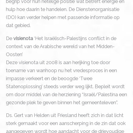
begrip voor hun netelige positie wat betreft energie en
hulp hoe daarin te handelen. De Dienstenorganisatie
(DO) kan verder helpen met passende informatie op
dat gebied.
De
visienota
‘Het Israëlisch-Palestijns conflict in de
context van de Arabische wereld van het Midden-
Oosten’
Deze visienota uit 2008 is aan herijking toe door
toename van wanhoop nu het vredesproces in een
impasse verkeert en de beoogde ‘Twee
Statenoplossing’ steeds verder weg lijkt. Bepleit wordt
om door middel van de herziening “Israël/Palestina een
gezonde plek te geven binnen het gemeenteleven”.
Ds. Gert van Helden uit Friesland heeft zich in dat licht
sterk gemaakt voor een aanscherping in de zin dat ook
aangegeven wordt hoe aandacht voor de drievoudige