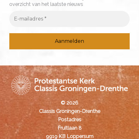
overzicht van het laatste nieuws
r
:
© 2026
Classis Groningen-Drenthe
Postadres
Fruitlaan 8
9919 KB Loppersum