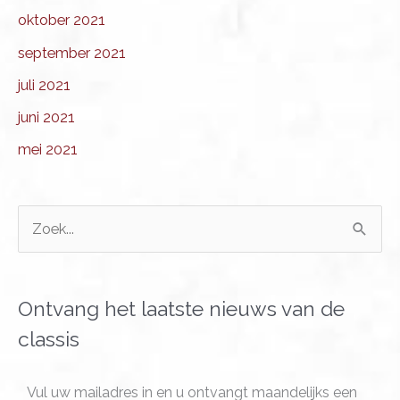
oktober 2021
september 2021
juli 2021
juni 2021
mei 2021
Z
o
e
k
Ontvang het laatste nieuws van de
n
classis
a
a
Vul uw mailadres in en u ontvangt maandelijks een