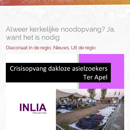
Ga
naar
menu
de
inhoud
Alweer kerkelijke noodopvang? Ja,
want het is nodig
Diaconaat in de regio
,
Nieuws
,
Uit de regio