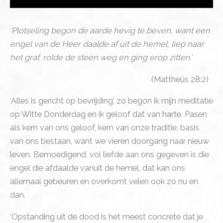
‘Plotseling begon de aarde hevig te beven, want een
engel van de Heer daalde af uit de hemel, liep naar
het graf, rolde de steen weg en ging erop zitten.’
(Mattheüs 28:2)
‘Alles is gericht op bevrijding’, zo begon ik mijn meditatie
op Witte Donderdag en ik geloof dat van harte. Pasen
als kern van ons geloof, kern van onze traditie, basis
van ons bestaan, want we vieren doorgang naar nieuw
leven. Bemoedigend, vol liefde aan ons gegeven is die
engel die afdaalde vanuit de hemel, dat kan ons
allemaal gebeuren en overkomt velen ook zo nu en
dan.
‘Opstanding uit de dood is het meest concrete dat je