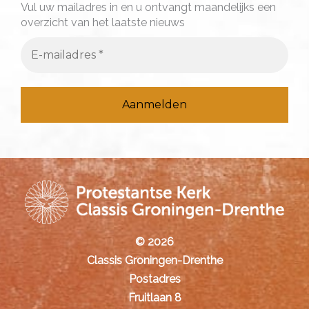
a
Vul uw mailadres in en u ontvangt maandelijks een
overzicht van het laatste nieuws
r
:
© 2026
Classis Groningen-Drenthe
Postadres
Fruitlaan 8