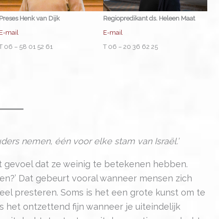
Regiopredikant ds. Heleen Maat
Preses Henk van Dijk
E-mail
E-mail
T 06 – 20 36 62 25
T 06 – 58 01 52 61
ers nemen, één voor elke stam van Israël.’
 gevoel dat ze weinig te betekenen hebben.
engen?’ Dat gebeurt vooral wanneer mensen zich
eel presteren. Soms is het een grote kunst om te
 het ontzettend fijn wanneer je uiteindelijk