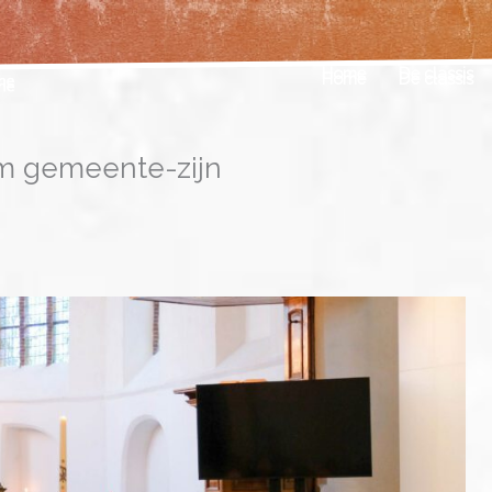
Home
De classis
am gemeente-zijn