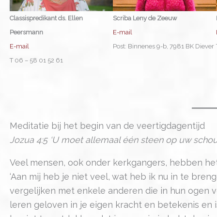
Classispredikant ds. Ellen
Scriba Leny de Zeeuw
Peersmann
E-mail
E-mail
Post: Binnenes 9-b, 7981 BK Diever
T 06 – 58 01 52 61
Meditatie bij het begin van de veertigdagentijd
Jozua 4:5 ‘U moet allemaal één steen op uw schoud
Veel mensen, ook onder kerkgangers, hebben het
‘Aan mij heb je niet veel, wat heb ik nu in te br
vergelijken met enkele anderen die in hun ogen v
leren geloven in je eigen kracht en betekenis en is