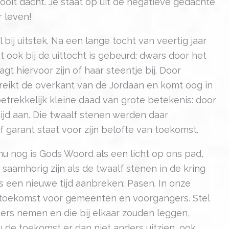
 ooit dacht. Je staat op uit de negatieve gedachte
r leven!
 bij uitstek. Na een lange tocht van veertig jaar
 ook bij de uittocht is gebeurd: dwars door het
t hiervoor zijn of haar steentje bij. Door
reikt de overkant van de Jordaan en komt oog in
etrekkelijk kleine daad van grote betekenis: door
jd aan. Die twaalf stenen werden daar
 garant staat voor zijn belofte van toekomst.
nu nog is Gods Woord als een licht op ons pad,
 saamhorig zijn als de twaalf stenen in de kring
s een nieuwe tijd aanbreken: Pasen. In onze
 toekomst voor gemeenten en voorgangers. Stel
ders nemen en die bij elkaar zouden leggen,
 de toekomst er dan niet anders uitzien, ook