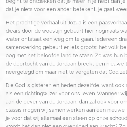
begint te ontdekken dat je meer in je hebt dan je
dat je niets voor een ander betekent, je gaat wee
Het prachtige verhaal uit Jozua is een paasverhaal
dwars door de woestijn gebeurt hier nogmaals wat
water ontstaat een weg om te gaan. Iedereen draag
samenwerking gebeurt er iets groots: het volk be
oog met het beloofde land te staan. Zo was hun b
de doortocht van de Jordaan breekt een nieuwe ti
neergelegd om maar niet te vergeten dat God zelf
Die God is gisteren en heden dezelfde, want ook 
als een richtingwijzer voor ons leven. Wanneer wij
aan de oever van de Jordaan, dan zal ook voor on
classis mogen wij samen werken aan een nieuwe
je voor dat wij allemaal een steen op onze schou
wordt het dan niet een overvloed aan kracht? Zou