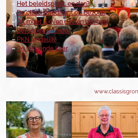
–
Het beleidsplan… en dan?
–
De classispredikant op bezoek
–
Dit moet u even gezien hebben
–
Beroepen en meer
–
PKN landelijk
–
De volgende keer
www.classisgron