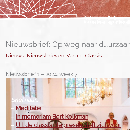
Ga
naar
de
inhoud
Nieuwsbrief: Op weg naar duurza
Nieuws
,
Nieuwsbrieven
,
Van de Classis
Nieuwsbrief 1 – 2024, week 7
Snel naar…
–
Meditatie
–
In memoriam Bert Kolkman
–
Uit de classis: de preses stelt zich voor