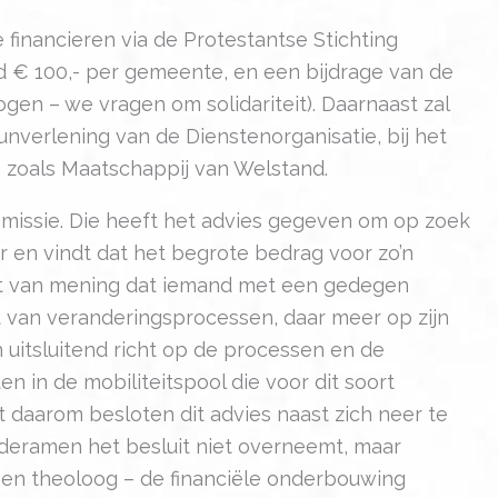
 financieren via de Protestantse Stichting
ld € 100,- per gemeente, en een bijdrage van de
n – we vragen om solidariteit). Daarnaast zal
nverlening van de Dienstenorganisatie, bij het
n zoals Maatschappij van Welstand.
mmissie. Die heeft het advies gegeven om op zoek
 en vindt dat het begrote bedrag voor zo’n
ft van mening dat iemand met een gedegen
t van veranderingsprocessen, daar meer op zijn
ch uitsluitend richt op de processen en de
n in de mobiliteitspool die voor dit soort
 daarom besloten dit advies naast zich neer te
oderamen het besluit niet overneemt, maar
een theoloog – de financiële onderbouwing