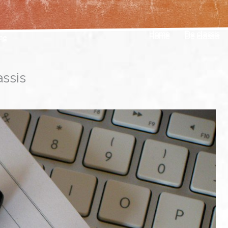
Home
De classis
ssis