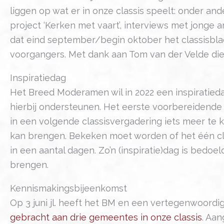
liggen op wat er in onze classis speelt: onder 
project ‘Kerken met vaart’, interviews met jonge
dat eind september/begin oktober het classisbla
voorgangers. Met dank aan Tom van der Velde die
Inspiratiedag
Het Breed Moderamen wil in 2022 een inspiratiedag
hierbij ondersteunen. Het eerste voorbereidend
in een volgende classisvergadering iets meer te 
kan brengen. Bekeken moet worden of het één cla
in een aantal dagen. Zo’n (inspiratie)dag is bedo
brengen.
Kennismakingsbijeenkomst
Op 3 juni jl. heeft het BM en een vertegenwoordi
gebracht aan drie gemeentes in onze classis
. Aan