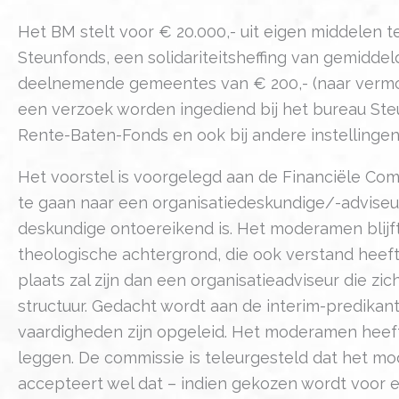
Het BM stelt voor € 20.000,- uit eigen middelen te
Steunfonds, een solidariteitsheffing van gemidde
deelnemende gemeentes van € 200,- (naar vermoge
een verzoek worden ingediend bij het bureau Steu
Rente-Baten-Fonds en ook bij andere instellinge
Het voorstel is voorgelegd aan de Financiële Co
te gaan naar een organisatiedeskundige/-adviseur
deskundige ontoereikend is. Het moderamen blij
theologische achtergrond, die ook verstand heef
plaats zal zijn dan een organisatieadviseur die zi
structuur. Gedacht wordt aan de interim-predikante
vaardigheden zijn opgeleid. Het moderamen heeft
leggen. De commissie is teleurgesteld dat het m
accepteert wel dat – indien gekozen wordt voor 