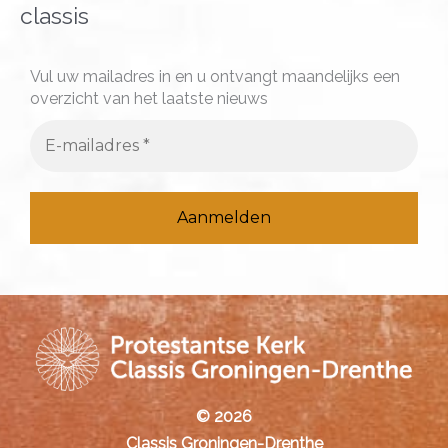
n
classis
a
a
Vul uw mailadres in en u ontvangt maandelijks een
overzicht van het laatste nieuws
r
:
© 2026
Classis Groningen-Drenthe