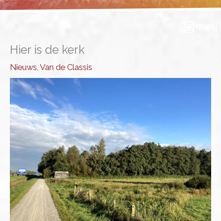
Ga
naar
menu
de
inhoud
Hier is de kerk
Nieuws
,
Van de Classis