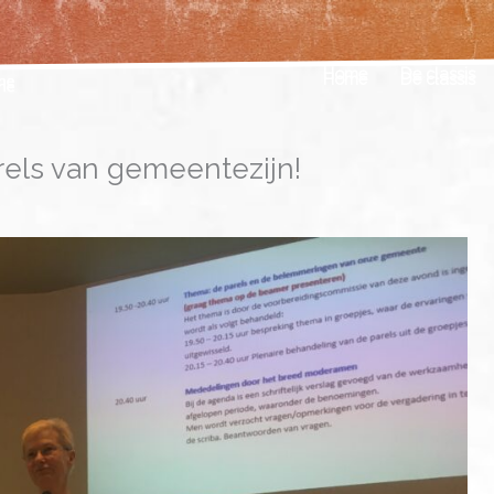
Home
De classis
rels van gemeentezijn!