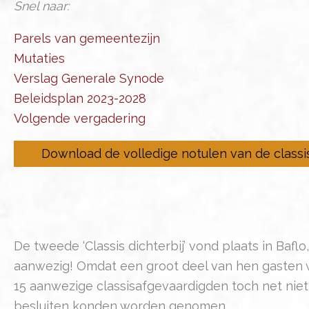
Snel naar:
Parels van gemeentezijn
Mutaties
Verslag Generale Synode
Beleidsplan 2023-2028
Volgende vergadering
Download de volledige notulen van de class
De tweede ‘Classis dichterbij’ vond plaats in Baflo
aanwezig! Omdat een groot deel van hen gasten w
15 aanwezige classisafgevaardigden toch net nie
besluiten konden worden genomen.