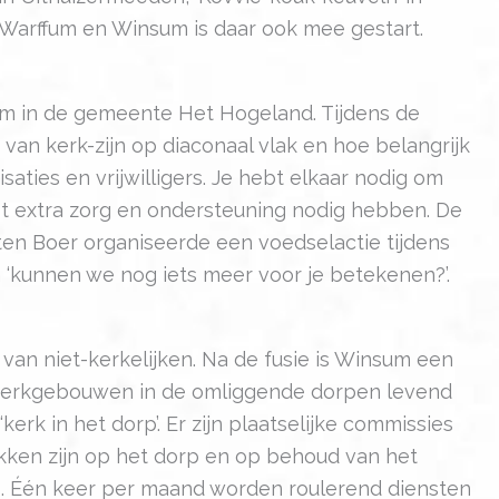
Warffum en Winsum is daar ook mee gestart.
orm in de gemeente Het Hogeland. Tijdens de
van kerk-zijn op diaconaal vlak en hoe belangrijk
ties en vrijwilligers. Je hebt elkaar nodig om
st extra zorg en ondersteuning nodig hebben. De
 ten Boer organiseerde een voedselactie tijdens
 ‘kunnen we nog iets meer voor je betekenen?’.
an niet-kerkelijken. Na de fusie is Winsum een
de kerkgebouwen in de omliggende dorpen levend
erk in het dorp’. Er zijn plaatselijke commissies
kken zijn op het dorp en op behoud van het
. Één keer per maand worden roulerend diensten