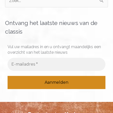
o
e
k
Ontvang het laatste nieuws van de
n
classis
a
a
Vul uw mailadres in en u ontvangt maandelijks een
overzicht van het laatste nieuws
r
: