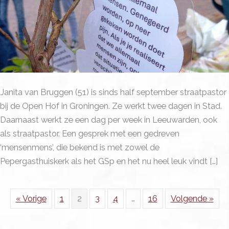
stel
mij
een
vraag’
Janita van Bruggen (51) is sinds half september straatpastor
bij de Open Hof in Groningen. Ze werkt twee dagen in Stad.
Daarnaast werkt ze een dag per week in Leeuwarden, ook
als straatpastor. Een gesprek met een gedreven
‘mensenmens’, die bekend is met zowel de
Pepergasthuiskerk als het GSp en het nu heel leuk vindt […]
« Vorige
1
2
3
4
…
16
Volgende »