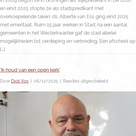
In 2009 begon ze in Groningen als wijkpredikant in De Bron
en eind 2025 stopte ze als stadspredikant met
overkoepelende taken: ds. Alberte van Ess ging eind 2025
met emeritaat. Ruim 15 jaar werken in Stad; na een aantal
gemeenten in het Westerkwartier gaf de stad allerlei
mogelijkheden tot verdieping en verbreding. Een afscheid op
[…]
‘Ik houd van een open kerk’
voor
Door
Dick Vos
|
06/12/2025
|
Reacties uitgeschakeld
‘Ik
houd
van
een
open
kerk’