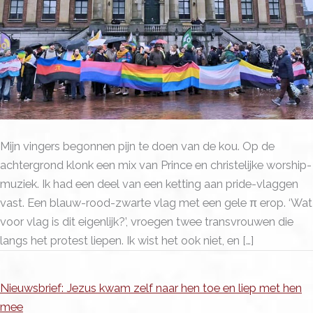
Mijn vingers begonnen pijn te doen van de kou. Op de
achtergrond klonk een mix van Prince en christelijke worship-
muziek. Ik had een deel van een ketting aan pride-vlaggen
vast. Een blauw-rood-zwarte vlag met een gele π erop. ‘Wat
voor vlag is dit eigenlijk?’, vroegen twee transvrouwen die
langs het protest liepen. Ik wist het ook niet, en […]
Nieuwsbrief: Jezus kwam zelf naar hen toe en liep met hen
mee