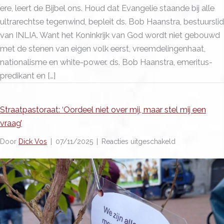
ere, leert de Bijbel ons. Houd dat Evangelie staande bij alle
ultrarechtse tegenwind, bepleit ds. Bob Haanstra, bestuurslid
van INLIA. Want het Koninkrijk van God wordt niet gebouwd
met de stenen van eigen volk eerst, vreemdelingenhaat,
nationalisme en white-power. ds. Bob Haanstra, emeritus-
predikant en […]
Straatpastoraat: ‘Oordeel niet over mij, maar stel mij een
vraag’
voor
Door
Dick Vos
|
07/11/2025
|
Reacties uitgeschakeld
Straatpastoraat:
‘Oordeel
niet
over
mij,
maar