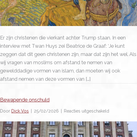
Er zijn christenen die vierkant achter Trump staan. In een
interview met Twan Huys zei Beatrice de Graaf: ‘Je kunt
zeggen dat dit geen christenen zijn, maar dat zijn het wel. Als
wij vragen van moslims om afstand te nemen van
gewelddadige vormen van islam, dan moeten wij ook
afstand nemen van deze vormen van […]
Bewapende onschuld
voor
Door
Dick Vos
|
25/02/2026
|
Reacties uitgeschakeld
Bewapende
onschuld