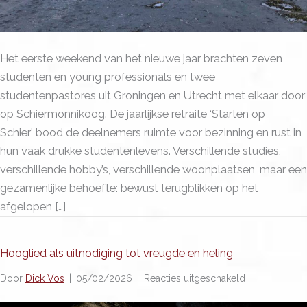
Het eerste weekend van het nieuwe jaar brachten zeven
studenten en young professionals en twee
studentenpastores uit Groningen en Utrecht met elkaar door
op Schiermonnikoog. De jaarlijkse retraite ‘Starten op
Schier’ bood de deelnemers ruimte voor bezinning en rust in
hun vaak drukke studentenlevens. Verschillende studies,
verschillende hobby’s, verschillende woonplaatsen, maar een
gezamenlijke behoefte: bewust terugblikken op het
afgelopen […]
Hooglied als uitnodiging tot vreugde en heling
voor
Door
Dick Vos
|
05/02/2026
|
Reacties uitgeschakeld
Hooglied