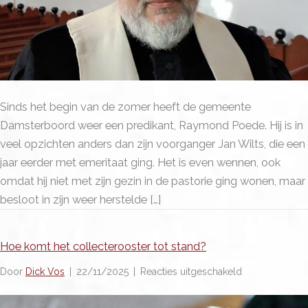
Sinds het begin van de zomer heeft de gemeente
Damsterboord weer een predikant, Raymond Poede. Hij is in
veel opzichten anders dan zijn voorganger Jan Wilts, die een
jaar eerder met emeritaat ging. Het is even wennen, ook
omdat hij niet met zijn gezin in de pastorie ging wonen, maar
besloot in zijn weer herstelde […]
Hoe komt het collecterooster tot stand?
voor
Door
Dick Vos
|
22/11/2025
|
Reacties uitgeschakeld
Hoe