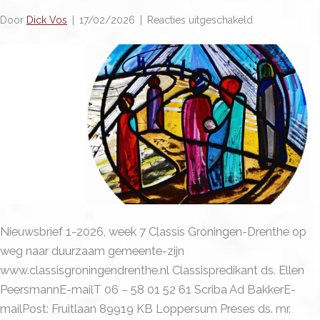
voor
Door
Dick Vos
|
17/02/2026
|
Reacties uitgeschakeld
Nieuwsbrief:
Jezus
kwam
zelf
naar
hen
toe
en
liep
met
Nieuwsbrief 1-2026, week 7 Classis Groningen-Drenthe op
hen
weg naar duurzaam gemeente-zijn
mee
www.classisgroningendrenthe.nl Classispredikant ds. Ellen
PeersmannE-mailT 06 – 58 01 52 61 Scriba Ad BakkerE-
mailPost: Fruitlaan 89919 KB Loppersum Preses ds. mr.