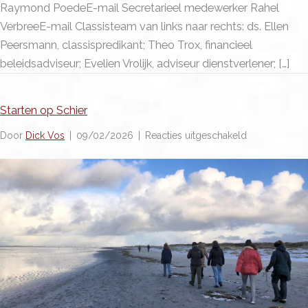
Raymond PoedeE-mail Secretarieel medewerker Rahel
VerbreeE-mail Classisteam van links naar rechts: ds. Ellen
Peersmann, classispredikant; Theo Trox, financieel
beleidsadviseur; Evelien Vrolijk, adviseur dienstverlener; […]
Starten op Schier
voor
Door
Dick Vos
|
09/02/2026
|
Reacties uitgeschakeld
Starten
op
Schier