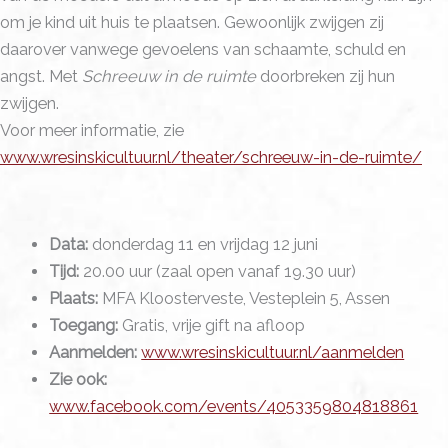
om je kind uit huis te plaatsen. Gewoonlijk zwijgen zij
daarover vanwege gevoelens van schaamte, schuld en
angst. Met
Schreeuw in de ruimte
doorbreken zij hun
zwijgen.
Voor meer informatie, zie
www.wresinskicultuur.nl/theater/schreeuw-in-de-ruimte/
Data:
donderdag 11 en vrijdag 12 juni
Tijd:
20.00 uur (zaal open vanaf 19.30 uur)
Plaats:
MFA Kloosterveste, Vesteplein 5, Assen
Toegang:
Gratis, vrije gift na afloop
Aanmelden:
www.wresinskicultuur.nl/aanmelden
Zie ook:
www.facebook.com/events/4053359804818861