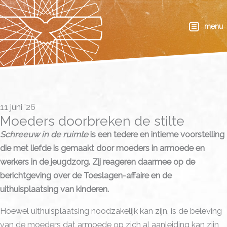
Ga
naar
menu
de
inhoud
11 juni '26
Moeders doorbreken de stilte
Schreeuw in de ruimte
is een tedere en intieme voorstelling
die met liefde is gemaakt door moeders in armoede en
werkers in de jeugdzorg. Zij reageren daarmee op de
berichtgeving over de Toeslagen-affaire en de
uithuisplaatsing van kinderen.
Hoewel uithuisplaatsing noodzakelijk kan zijn, is de beleving
van de moeders dat armoede op zich al aanleiding kan zijn